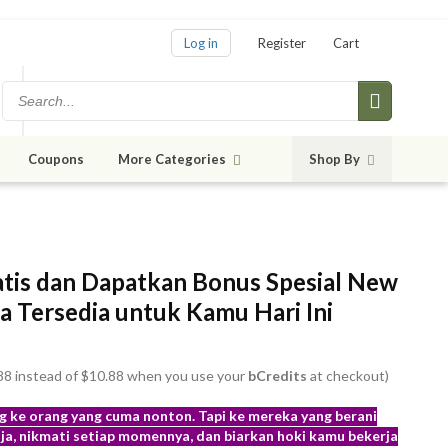
Log in
Register
Cart
Coupons
More Categories
Shop By
tis dan Dapatkan Bonus Spesial New
 Tersedia untuk Kamu Hari Ini
7.88 instead of $10.88 when you use your
bCredits
at checkout)
g ke orang yang cuma nonton. Tapi ke mereka yang berani
ja, nikmati setiap momennya, dan biarkan hoki kamu bekerja