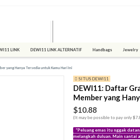
WI11 LINK
DEWI11 LINK ALTERNATIF
Handbags
Jewelry
er yang Hanya Tersedia untuk Kamu Hari Ini
SITUS DEWI11
DEWI11: Daftar Gra
Member yang Hanya
$10.88
(It may be possible to pay only $
“Peluang emas itu nggak datan
melangkah duluan. Main santai a