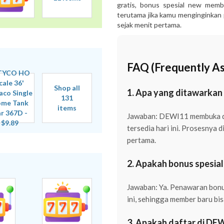
gratis, bonus spesial new memb
terutama jika kamu menginginkan 
sejak menit pertama.
FAQ (Frequently A
Shop all
1. Apa yang ditawarka
131
items
Jawaban: DEWI11 membuka da
tersedia hari ini. Prosesnya 
pertama.
2. Apakah bonus spesial
Jawaban: Ya. Penawaran bonu
ini, sehingga member baru b
3. Apakah daftar di DE