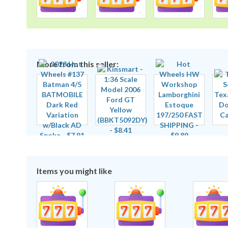
More from this seller:
Items you might like