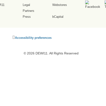
I11
Legal
Webstores
Partners
Press
bCapital
Click
Accessibility preferences
to
activate
accessibility
© 2026 DEWI11. All Rights Reserved
preferences