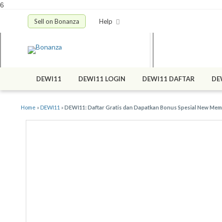
6
Sell on Bonanza
Help
DEWI11
DEWI11 LOGIN
DEWI11 DAFTAR
DE
Home
»
DEWI11
»
DEWI11: Daftar Gratis dan Dapatkan Bonus Spesial New Memb