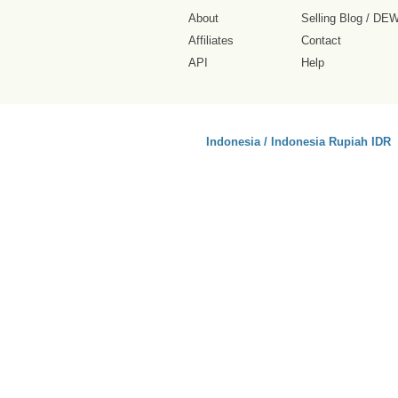
About
Selling Blog
/
DEW
Affiliates
Contact
API
Help
Indonesia / Indonesia Rupiah IDR