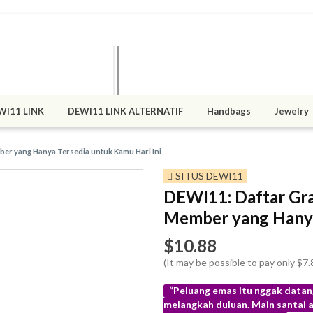
WI11 LINK
DEWI11 LINK ALTERNATIF
Handbags
Jewelry
er yang Hanya Tersedia untuk Kamu Hari Ini
SITUS DEWI11
DEWI11: Daftar Gra
Member yang Hanya
$10.88
(It may be possible to pay only $
“Peluang emas itu nggak datan
melangkah duluan. Main santai a