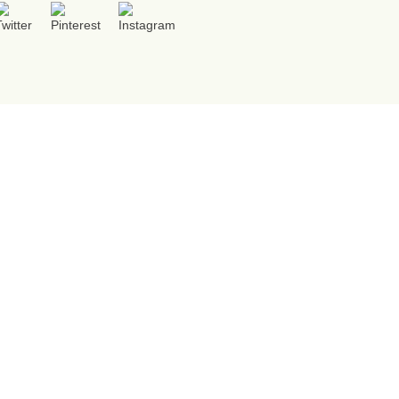
SSL
Secure
Connection