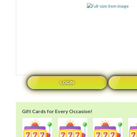
LOGIN
Gift Cards for Every Occasion!