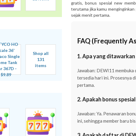
gratis, bonus spesial new memb
terutama jika kamu menginginkan 
sejak menit pertama.
FAQ (Frequently A
Shop all
1. Apa yang ditawarka
131
items
Jawaban: DEWI11 membuka da
tersedia hari ini. Prosesnya 
pertama.
2. Apakah bonus spesial
Jawaban: Ya. Penawaran bonu
ini, sehingga member baru b
3. Apakah daftar di DE