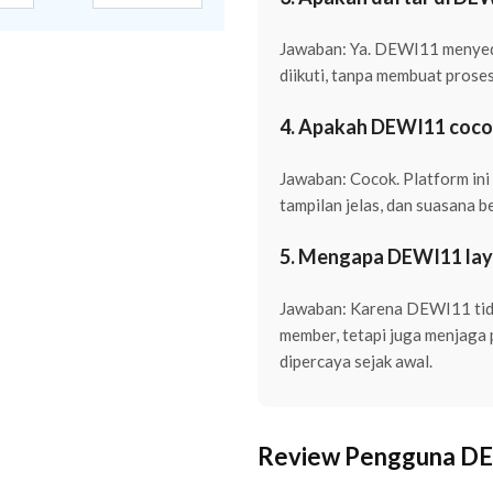
Jawaban: Ya. DEWI11 menyedi
diikuti, tanpa membuat prose
4. Apakah DEWI11 coco
Jawaban: Cocok. Platform in
tampilan jelas, dan suasana b
5. Mengapa DEWI11 layak
Jawaban: Karena DEWI11 tida
member, tetapi juga menjaga
dipercaya sejak awal.
Review Pengguna D