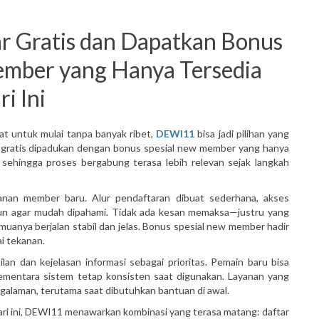
 Gratis dan Dapatkan Bonus
ember yang Hanya Tersedia
i Ini
t untuk mulai tanpa banyak ribet,
DEWI11
bisa jadi pilihan yang
aftar gratis dipadukan dengan bonus spesial new member yang hanya
 sehingga proses bergabung terasa lebih relevan sejak langkah
an member baru. Alur pendaftaran dibuat sederhana, akses
usun agar mudah dipahami. Tidak ada kesan memaksa—justru yang
muanya berjalan stabil dan jelas. Bonus spesial new member hadir
ai tekanan.
lan dan kejelasan informasi sebagai prioritas. Pemain baru bisa
ementara sistem tetap konsisten saat digunakan. Layanan yang
galaman, terutama saat dibutuhkan bantuan di awal.
ari ini, DEWI11 menawarkan kombinasi yang terasa matang: daftar