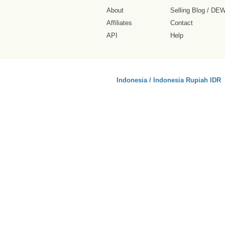
About
Selling Blog
/
DEW
Affiliates
Contact
API
Help
Indonesia / Indonesia Rupiah IDR