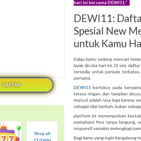
hari ini bersama DEWI11.”
More
DEWI11: Daftar
info
Spesial New M
untuk Kamu Har
Kalau kamu sedang mencari tempa
layak dicoba hari ini. Di sini, d
tersedia untuk periode terbatas,
pertama.
DAFTAR
DEWI11
berfokus pada kenyaman
terasa ringan, dan tampilan dis
muncul adalah rasa lega karena se
sebagai nilai tambah, bukan sebag
platform ini menempatkan kestabi
memahami fitur tanpa bingung, s
responsif semakin melengkapi pen
Shop all
Bagi kamu yang ingin bergabung h
11 items