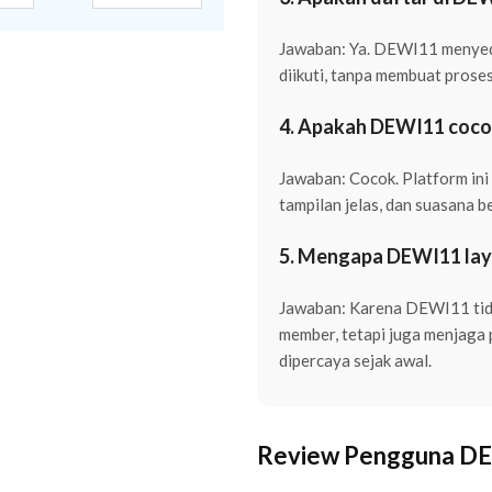
Jawaban: Ya. DEWI11 menyedi
diikuti, tanpa membuat prose
4. Apakah DEWI11 coco
Jawaban: Cocok. Platform in
tampilan jelas, dan suasana b
5. Mengapa DEWI11 layak
Jawaban: Karena DEWI11 tida
member, tetapi juga menjaga
dipercaya sejak awal.
Review Pengguna D