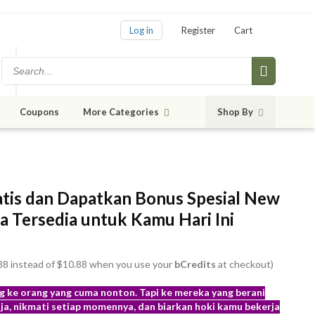
Log in
Register
Cart
Coupons
More Categories
Shop By
tis dan Dapatkan Bonus Spesial New
 Tersedia untuk Kamu Hari Ini
7.88 instead of $10.88 when you use your
bCredits
at checkout)
g ke orang yang cuma nonton. Tapi ke mereka yang berani
ja, nikmati setiap momennya, dan biarkan hoki kamu bekerja