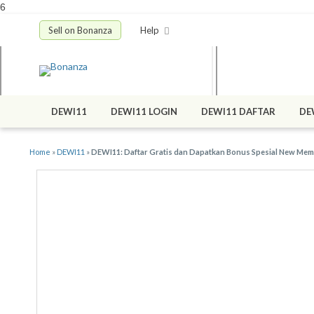
6
Sell on Bonanza
Help
DEWI11
DEWI11 LOGIN
DEWI11 DAFTAR
DE
Home
»
DEWI11
»
DEWI11: Daftar Gratis dan Dapatkan Bonus Spesial New Memb