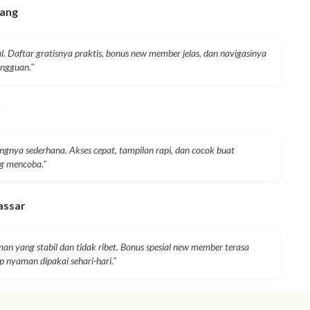
lang
 Daftar gratisnya praktis, bonus new member jelas, dan navigasinya
ngguan."
r
ngnya sederhana. Akses cepat, tampilan rapi, dan cocok buat
ng mencoba."
assar
yang stabil dan tidak ribet. Bonus spesial new member terasa
p nyaman dipakai sehari-hari."