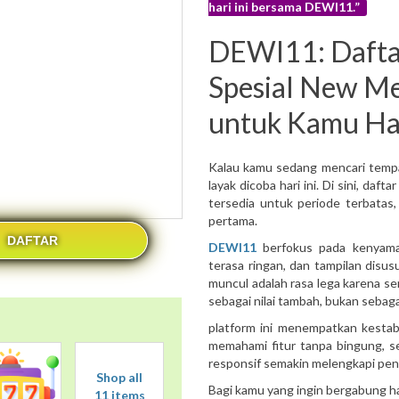
hari ini bersama DEWI11.”
More
DEWI11: Daftar
info
Spesial New M
untuk Kamu Har
Kalau kamu sedang mencari tempa
layak dicoba hari ini. Di sini, d
tersedia untuk periode terbatas,
pertama.
DAFTAR
DEWI11
berfokus pada kenyaman
terasa ringan, dan tampilan dis
muncul adalah rasa lega karena se
sebagai nilai tambah, bukan sebag
platform ini menempatkan kestabi
memahami fitur tanpa bingung, s
responsif semakin melengkapi pen
Shop all
Bagi kamu yang ingin bergabung h
11 items