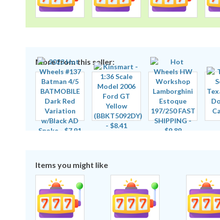
More from this seller:
Items you might like