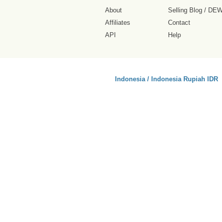
About
Selling Blog
/
DEW
Affiliates
Contact
API
Help
Indonesia / Indonesia Rupiah IDR