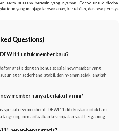
er, serta suasana bermain yang nyaman. Cocok untuk dicoba,
platform yang menjaga kenyamanan, kestabilan, dan rasa percaya
sked Questions)
n DEWI11 untuk member baru?
ftar gratis dengan bonus spesial new member yang
disusun agar sederhana, stabil, dan nyaman sejak langkah
 new member hanya berlaku hari ini?
s spesial new member di DEWI11 difokuskan untuk hari
isa langsung memanfaatkan kesempatan saat bergabung.
WI11 benar-benar gratis?