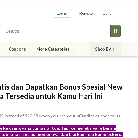
Log in
Register
Cart
Coupons
More Categories
Shop By
tis dan Dapatkan Bonus Spesial New
 Tersedia untuk Kamu Hari Ini
7.88 instead of $10.88 when you use your
bCredits
at checkout)
g ke orang yang cuma nonton. Tapi ke mereka yang berani
ja, nikmati setiap momennya, dan biarkan hoki kamu bekerja