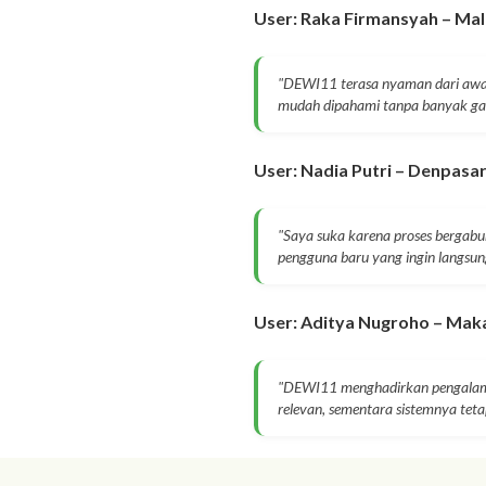
User: Raka Firmansyah – Ma
"DEWI11 terasa nyaman dari awal.
mudah dipahami tanpa banyak ga
User: Nadia Putri – Denpasa
"Saya suka karena proses bergabu
pengguna baru yang ingin langsu
User: Aditya Nugroho – Mak
"DEWI11 menghadirkan pengalaman 
relevan, sementara sistemnya teta