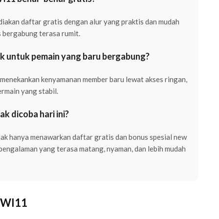
akan daftar gratis dengan alur yang praktis dan mudah
s bergabung terasa rumit.
k untuk pemain yang baru bergabung?
i menekankan kenyamanan member baru lewat akses ringan,
ermain yang stabil.
 dicoba hari ini?
k hanya menawarkan daftar gratis dan bonus spesial new
 pengalaman yang terasa matang, nyaman, dan lebih mudah
EWI11