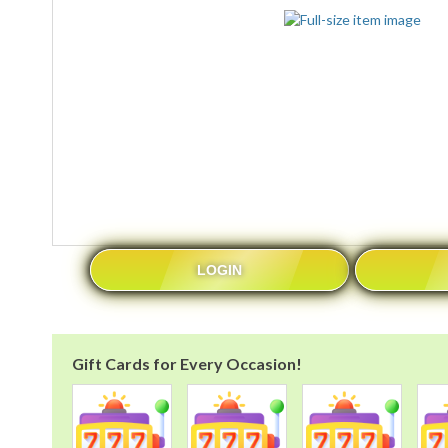
LOGIN
Gift Cards for Every Occasion!