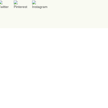
SSL
Secure
Connection