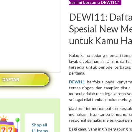
hari ini bersama DEWI11.”
More
DEWI11: Daftar
info
Spesial New M
untuk Kamu Har
Kalau kamu sedang mencari tempa
layak dicoba hari ini. Di sini, d
tersedia untuk periode terbatas,
pertama.
DAFTAR
DEWI11
berfokus pada kenyaman
terasa ringan, dan tampilan dis
muncul adalah rasa lega karena se
sebagai nilai tambah, bukan sebag
platform ini menempatkan kestabi
memahami fitur tanpa bingung, s
responsif semakin melengkapi pen
Shop all
Bagi kamu yang ingin bergabung h
11 items