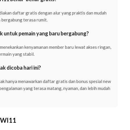
akan daftar gratis dengan alur yang praktis dan mudah
s bergabung terasa rumit.
k untuk pemain yang baru bergabung?
i menekankan kenyamanan member baru lewat akses ringan,
ermain yang stabil.
 dicoba hari ini?
k hanya menawarkan daftar gratis dan bonus spesial new
 pengalaman yang terasa matang, nyaman, dan lebih mudah
EWI11