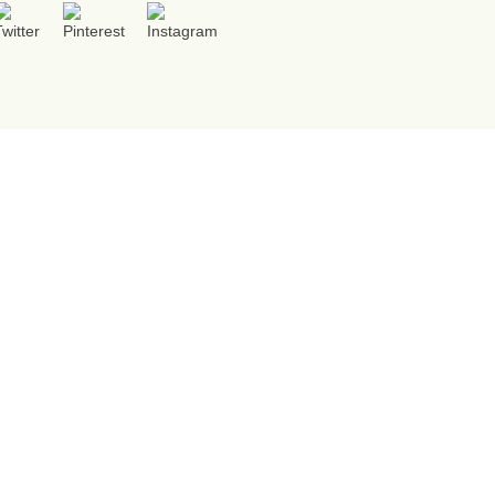
SSL
Secure
Connection