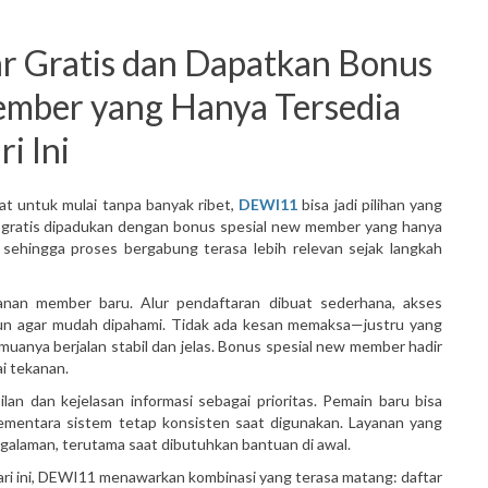
 Gratis dan Dapatkan Bonus
ember yang Hanya Tersedia
i Ini
t untuk mulai tanpa banyak ribet,
DEWI11
bisa jadi pilihan yang
aftar gratis dipadukan dengan bonus spesial new member yang hanya
 sehingga proses bergabung terasa lebih relevan sejak langkah
an member baru. Alur pendaftaran dibuat sederhana, akses
usun agar mudah dipahami. Tidak ada kesan memaksa—justru yang
muanya berjalan stabil dan jelas. Bonus spesial new member hadir
ai tekanan.
lan dan kejelasan informasi sebagai prioritas. Pemain baru bisa
ementara sistem tetap konsisten saat digunakan. Layanan yang
galaman, terutama saat dibutuhkan bantuan di awal.
ari ini, DEWI11 menawarkan kombinasi yang terasa matang: daftar