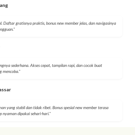
lang
 Daftar gratisnya praktis, bonus new member jelas, dan navigasinya
ngguan."
r
ngnya sederhana. Akses cepat, tampilan rapi, dan cocok buat
ng mencoba."
assar
yang stabil dan tidak ribet. Bonus spesial new member terasa
p nyaman dipakai sehari-hari."