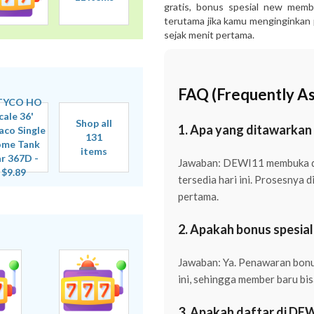
gratis, bonus spesial new memb
terutama jika kamu menginginkan 
sejak menit pertama.
FAQ (Frequently A
Shop all
1. Apa yang ditawarka
131
items
Jawaban: DEWI11 membuka da
tersedia hari ini. Prosesnya 
pertama.
2. Apakah bonus spesial
Jawaban: Ya. Penawaran bonu
ini, sehingga member baru b
3. Apakah daftar di DE