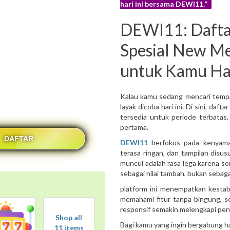
hari ini bersama DEWI11.”
More
DEWI11: Daftar
info
Spesial New M
untuk Kamu Har
Kalau kamu sedang mencari tempa
layak dicoba hari ini. Di sini, d
tersedia untuk periode terbatas,
pertama.
DAFTAR
DEWI11
berfokus pada kenyaman
terasa ringan, dan tampilan dis
muncul adalah rasa lega karena se
sebagai nilai tambah, bukan sebag
platform ini menempatkan kestabi
memahami fitur tanpa bingung, s
responsif semakin melengkapi pen
Shop all
Bagi kamu yang ingin bergabung h
11 items