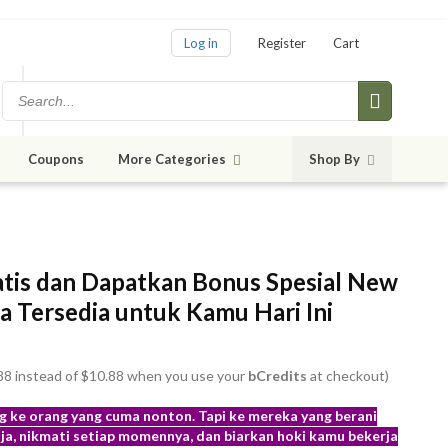
Log in
Register
Cart
Coupons
More Categories
Shop By
tis dan Dapatkan Bonus Spesial New
 Tersedia untuk Kamu Hari Ini
7.88 instead of $10.88 when you use your
bCredits
at checkout)
g ke orang yang cuma nonton. Tapi ke mereka yang berani
ja, nikmati setiap momennya, dan biarkan hoki kamu bekerja