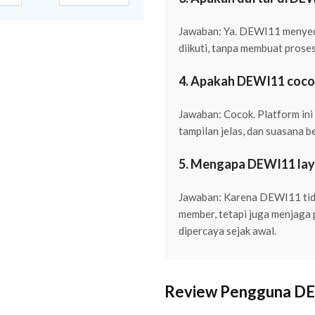
Jawaban: Ya. DEWI11 menyedi
diikuti, tanpa membuat prose
4. Apakah DEWI11 coco
Jawaban: Cocok. Platform in
tampilan jelas, dan suasana b
5. Mengapa DEWI11 layak
Jawaban: Karena DEWI11 tida
member, tetapi juga menjaga
dipercaya sejak awal.
Review Pengguna D