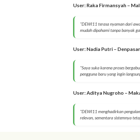
User: Raka Firmansyah – Ma
"DEWI11 terasa nyaman dari awal.
mudah dipahami tanpa banyak ga
User: Nadia Putri – Denpasa
"Saya suka karena proses bergabu
pengguna baru yang ingin langsu
User: Aditya Nugroho – Mak
"DEWI11 menghadirkan pengalaman 
relevan, sementara sistemnya teta