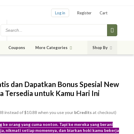
Log in
Register
Cart
Coupons
More Categories
Shop By
tis dan Dapatkan Bonus Spesial New
 Tersedia untuk Kamu Hari Ini
7.88 instead of $10.88 when you use your
bCredits
at checkout)
g ke orang yang cuma nonton. Tapi ke mereka yang berani
ja, nikmati setiap momennya, dan biarkan hoki kamu bekerja