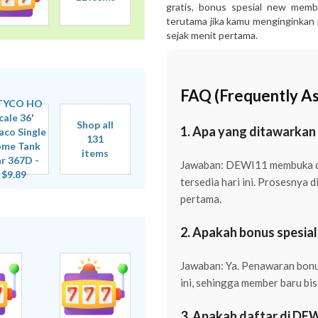
gratis, bonus spesial new memb
terutama jika kamu menginginkan 
sejak menit pertama.
FAQ (Frequently A
Shop all
1. Apa yang ditawarka
131
items
Jawaban: DEWI11 membuka da
tersedia hari ini. Prosesnya 
pertama.
2. Apakah bonus spesial
Jawaban: Ya. Penawaran bonu
ini, sehingga member baru b
3. Apakah daftar di DE