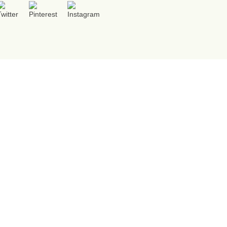
SSL
Secure
Connection