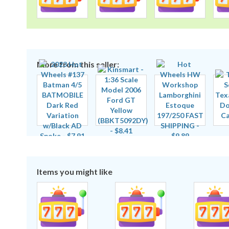
More from this seller:
Items you might like