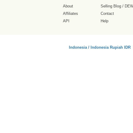
About
Selling Blog
/
DEW
Affiliates
Contact
API
Help
Indonesia / Indonesia Rupiah IDR