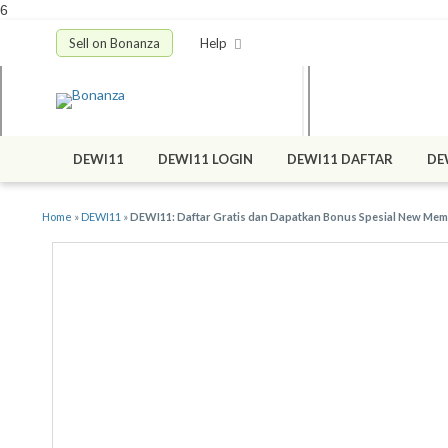
6
Sell on Bonanza
Help
DEWI11
DEWI11 LOGIN
DEWI11 DAFTAR
DE
Home
»
DEWI11
»
DEWI11: Daftar Gratis dan Dapatkan Bonus Spesial New Memb