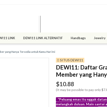
WI11 LINK
DEWI11 LINK ALTERNATIF
Handbags
Jewelry
er yang Hanya Tersedia untuk Kamu Hari Ini
SITUS DEWI11
DEWI11: Daftar Gra
Member yang Hanya
$10.88
(It may be possible to pay only $
“Peluang emas itu nggak datan
melangkah duluan. Main santai a