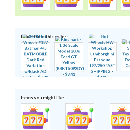
More from this seller:
Items you might like