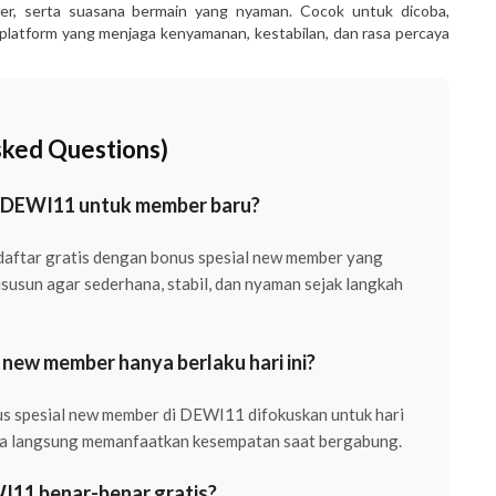
er, serta suasana bermain yang nyaman. Cocok untuk dicoba,
platform yang menjaga kenyamanan, kestabilan, dan rasa percaya
sked Questions)
n DEWI11 untuk member baru?
ftar gratis dengan bonus spesial new member yang
disusun agar sederhana, stabil, dan nyaman sejak langkah
 new member hanya berlaku hari ini?
s spesial new member di DEWI11 difokuskan untuk hari
isa langsung memanfaatkan kesempatan saat bergabung.
WI11 benar-benar gratis?