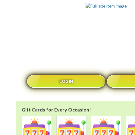
LOGIN
Gift Cards for Every Occasion!