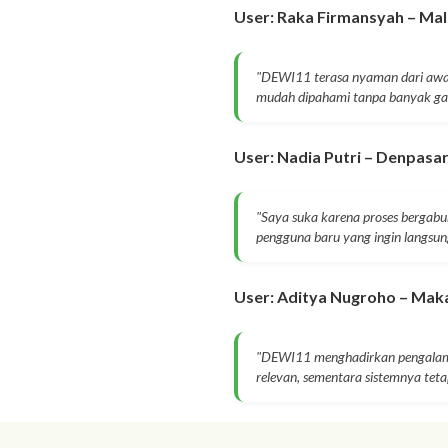
User: Raka Firmansyah – Ma
"DEWI11 terasa nyaman dari awal.
mudah dipahami tanpa banyak ga
User: Nadia Putri – Denpasa
"Saya suka karena proses bergabu
pengguna baru yang ingin langsu
User: Aditya Nugroho – Mak
"DEWI11 menghadirkan pengalaman 
relevan, sementara sistemnya teta