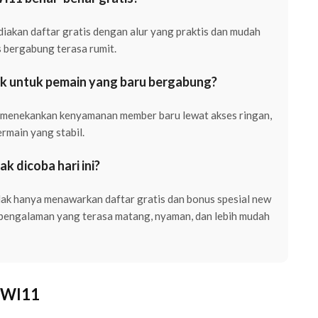
akan daftar gratis dengan alur yang praktis dan mudah
s bergabung terasa rumit.
k untuk pemain yang baru bergabung?
i menekankan kenyamanan member baru lewat akses ringan,
ermain yang stabil.
 dicoba hari ini?
k hanya menawarkan daftar gratis dan bonus spesial new
 pengalaman yang terasa matang, nyaman, dan lebih mudah
EWI11