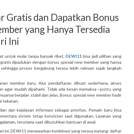
 Gratis dan Dapatkan Bonus
ember yang Hanya Tersedia
i Ini
t untuk mulai tanpa banyak ribet,
DEWI11
bisa jadi pilihan yang
aftar gratis dipadukan dengan bonus spesial new member yang hanya
 sehingga proses bergabung terasa lebih relevan sejak langkah
an member baru. Alur pendaftaran dibuat sederhana, akses
usun agar mudah dipahami. Tidak ada kesan memaksa—justru yang
muanya berjalan stabil dan jelas. Bonus spesial new member hadir
ai tekanan.
lan dan kejelasan informasi sebagai prioritas. Pemain baru bisa
ementara sistem tetap konsisten saat digunakan. Layanan yang
galaman, terutama saat dibutuhkan bantuan di awal.
ari ini, DEWI11 menawarkan kombinasi yang terasa matang: daftar