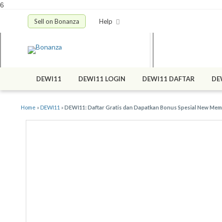
6
Sell on Bonanza
Help
DEWI11
DEWI11 LOGIN
DEWI11 DAFTAR
DE
Home
»
DEWI11
»
DEWI11: Daftar Gratis dan Dapatkan Bonus Spesial New Memb