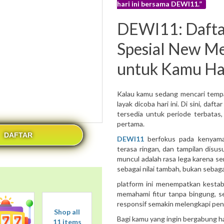
hari ini bersama DEWI11.”
More
DEWI11: Daftar
info
Spesial New M
untuk Kamu Har
Kalau kamu sedang mencari tempa
layak dicoba hari ini. Di sini, d
tersedia untuk periode terbatas,
pertama.
DAFTAR
DEWI11
berfokus pada kenyaman
terasa ringan, dan tampilan dis
muncul adalah rasa lega karena se
sebagai nilai tambah, bukan sebag
platform ini menempatkan kestabi
memahami fitur tanpa bingung, s
responsif semakin melengkapi pen
Shop all
Bagi kamu yang ingin bergabung h
11 items