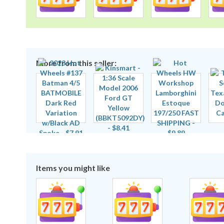
More from this seller:
Items you might like