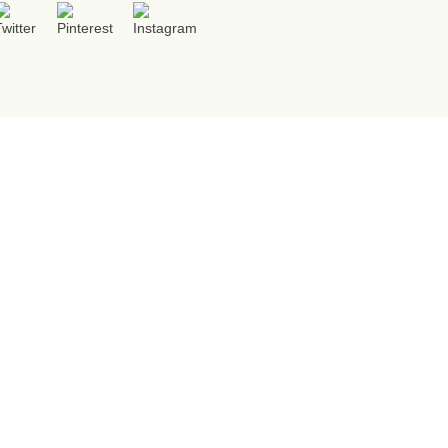
SSL
Secure
Connection