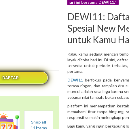
hari ini bersama DEWI11.”
More
DEWI11: Daftar
info
Spesial New M
untuk Kamu Har
Kalau kamu sedang mencari tempa
layak dicoba hari ini. Di sini, d
tersedia untuk periode terbatas,
pertama.
DAFTAR
DEWI11
berfokus pada kenyaman
terasa ringan, dan tampilan dis
muncul adalah rasa lega karena se
sebagai nilai tambah, bukan sebag
platform ini menempatkan kestabi
memahami fitur tanpa bingung, s
responsif semakin melengkapi pen
Shop all
Bagi kamu yang ingin bergabung h
11 items