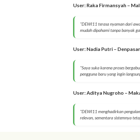
User: Raka Firmansyah – Ma
"DEWI11 terasa nyaman dari awal.
mudah dipahami tanpa banyak ga
User: Nadia Putri – Denpasa
"Saya suka karena proses bergabu
pengguna baru yang ingin langsu
User: Aditya Nugroho – Mak
"DEWI11 menghadirkan pengalaman 
relevan, sementara sistemnya teta