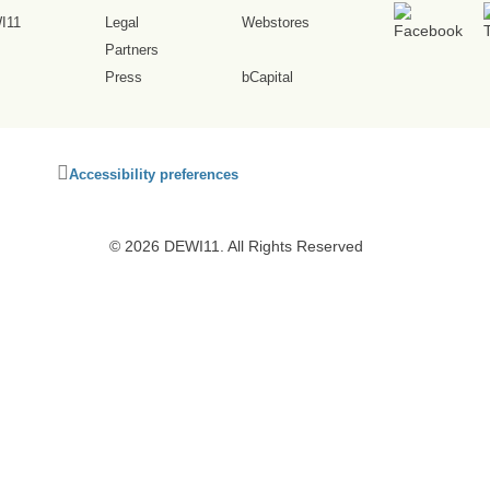
I11
Legal
Webstores
Partners
Press
bCapital
Click
Accessibility preferences
to
activate
accessibility
© 2026 DEWI11. All Rights Reserved
preferences