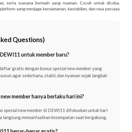
er, serta suasana bermain yang nyaman. Cocok untuk dicoba,
platform yang menjaga kenyamanan, kestabilan, dan rasa percaya
sked Questions)
n DEWI11 untuk member baru?
ftar gratis dengan bonus spesial new member yang
disusun agar sederhana, stabil, dan nyaman sejak langkah
 new member hanya berlaku hari ini?
s spesial new member di DEWI11 difokuskan untuk hari
isa langsung memanfaatkan kesempatan saat bergabung.
WI11 benar-benar gratis?