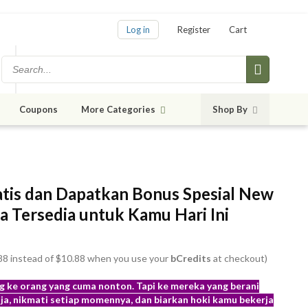
Log in
Register
Cart
Coupons
More Categories
Shop By
tis dan Dapatkan Bonus Spesial New
 Tersedia untuk Kamu Hari Ini
7.88 instead of $10.88 when you use your
bCredits
at checkout)
g ke orang yang cuma nonton. Tapi ke mereka yang berani
ja, nikmati setiap momennya, dan biarkan hoki kamu bekerja