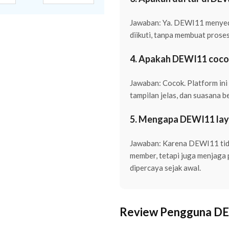
Jawaban: Ya. DEWI11 menyedi
diikuti, tanpa membuat prose
4. Apakah DEWI11 coco
Jawaban: Cocok. Platform in
tampilan jelas, dan suasana b
5. Mengapa DEWI11 layak
Jawaban: Karena DEWI11 tida
member, tetapi juga menjaga
dipercaya sejak awal.
Review Pengguna D