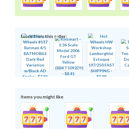
More from this seller:
Items you might like