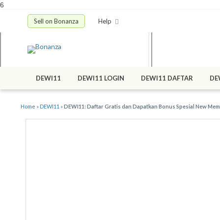
6
Sell on Bonanza
Help
DEWI11
DEWI11 LOGIN
DEWI11 DAFTAR
DE
Home
»
DEWI11
»
DEWI11: Daftar Gratis dan Dapatkan Bonus Spesial New Memb