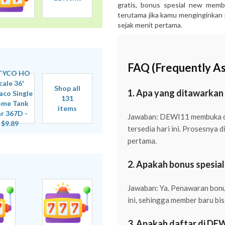
gratis, bonus spesial new memb
terutama jika kamu menginginkan 
sejak menit pertama.
FAQ (Frequently A
Shop all
1. Apa yang ditawarka
131
items
Jawaban: DEWI11 membuka da
tersedia hari ini. Prosesnya 
pertama.
2. Apakah bonus spesial
Jawaban: Ya. Penawaran bonu
ini, sehingga member baru b
3. Apakah daftar di DE