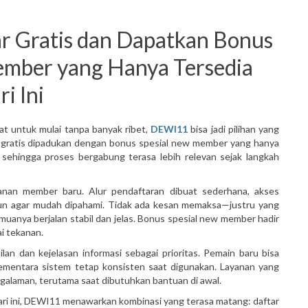
 Gratis dan Dapatkan Bonus
ember yang Hanya Tersedia
i Ini
t untuk mulai tanpa banyak ribet,
DEWI11
bisa jadi pilihan yang
aftar gratis dipadukan dengan bonus spesial new member yang hanya
 sehingga proses bergabung terasa lebih relevan sejak langkah
an member baru. Alur pendaftaran dibuat sederhana, akses
usun agar mudah dipahami. Tidak ada kesan memaksa—justru yang
muanya berjalan stabil dan jelas. Bonus spesial new member hadir
ai tekanan.
lan dan kejelasan informasi sebagai prioritas. Pemain baru bisa
ementara sistem tetap konsisten saat digunakan. Layanan yang
galaman, terutama saat dibutuhkan bantuan di awal.
ari ini, DEWI11 menawarkan kombinasi yang terasa matang: daftar